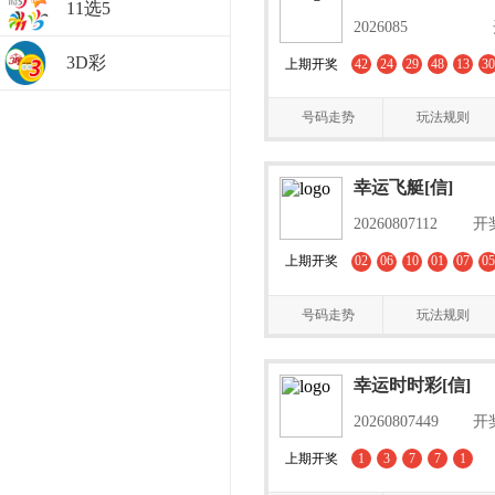
11选5
2026085
3D彩
上期开奖
42
24
29
48
13
30
号码走势
玩法规则
幸运飞艇[信]
20260807112
开奖
上期开奖
02
06
10
01
07
05
号码走势
玩法规则
幸运时时彩[信]
20260807449
开奖
上期开奖
1
3
7
7
1