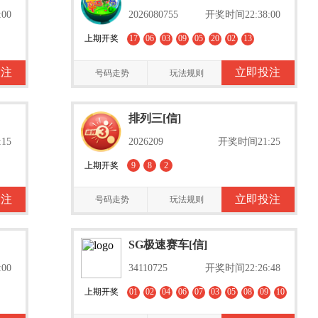
00
2026080755
开奖时间22:38:00
上期开奖
17
06
03
09
05
20
02
13
投注
立即投注
号码走势
玩法规则
排列三[信]
15
2026209
开奖时间21:25
上期开奖
9
8
2
投注
立即投注
号码走势
玩法规则
SG极速赛车[信]
00
34110725
开奖时间22:26:48
上期开奖
01
02
04
06
07
03
05
08
09
10