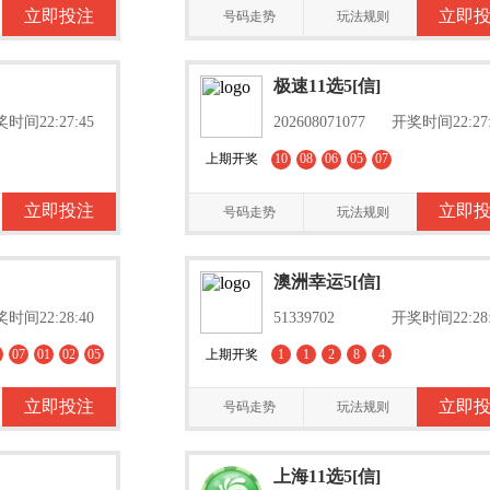
立即投注
立即
号码走势
玩法规则
极速11选5[信]
时间22:27:45
202608071077
开奖时间22:27:
上期开奖
10
08
06
05
07
立即投注
立即
号码走势
玩法规则
澳洲幸运5[信]
时间22:28:40
51339702
开奖时间22:28:
07
01
02
05
上期开奖
1
1
2
8
4
立即投注
立即
号码走势
玩法规则
上海11选5[信]