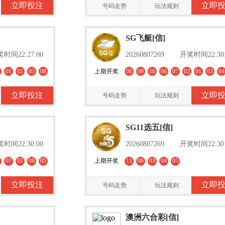
立即投注
立即
号码走势
玩法规则
SG飞艇[信]
时间22:27:00
20260807269
开奖时间22:30:
01
02
03
08
上期开奖
08
09
10
06
07
02
01
03
04
立即投注
立即
号码走势
玩法规则
SG11选五[信]
时间22:30:00
20260807269
开奖时间22:30:
07
02
08
05
上期开奖
11
06
03
04
05
立即投注
立即
号码走势
玩法规则
澳洲六合彩[信]