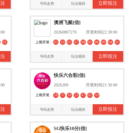
投注
立即投注
号码走势
玩法规则
澳洲飞艇[信]
00
20260807270
开奖时间22:30:00
05
上期开奖
02
10
03
07
08
05
06
09
04
01
投注
立即投注
号码走势
玩法规则
快乐六合彩[信]
00
2026209
开奖时间21:30:00
上期开奖
18
37
16
23
47
02
10
投注
立即投注
号码走势
玩法规则
SG快乐10分[信]